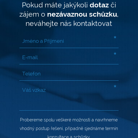
Pokud máte jakýkoli
dotaz
či
zájem o
nezávaznou schůzku
,
neváhejte nás kontaktovat
*
*
*
Probereme spolu veškeré možnosti a navrhneme
vhodný postup řešení, případně sjednáme termín
konzultace a schůzky.