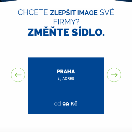
CHCETE
SVÉ
ZLEPŠIT IMAGE
FIRMY?
ZMĚŇTE SÍDLO.
EM
PRAHA
HR
13 ADRES
od
99 Kč