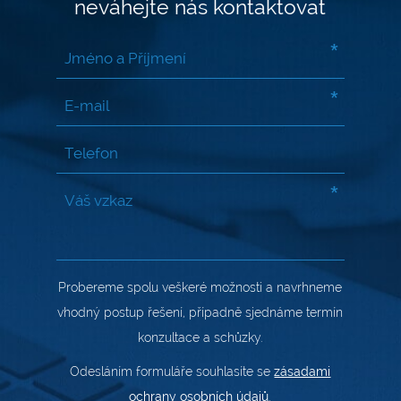
neváhejte nás kontaktovat
*
*
*
Probereme spolu veškeré možnosti a navrhneme
vhodný postup řešení, případně sjednáme termín
konzultace a schůzky.
Odesláním formuláře souhlasíte se
zásadami
ochrany osobních údajů
.