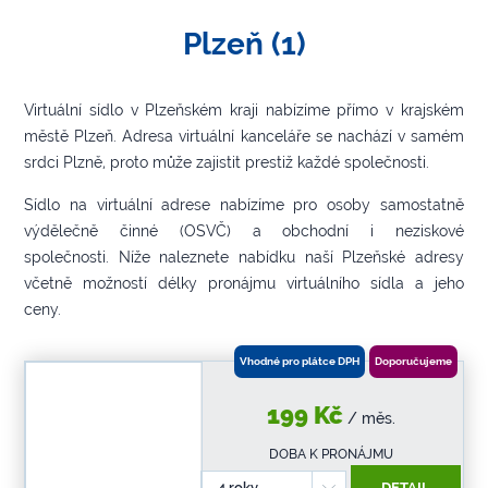
Plzeň (1)
Virtuální sídlo v Plzeňském kraji nabízíme přímo v krajském
městě Plzeň. Adresa virtuální kanceláře se nachází v samém
srdci Plzně, proto může zajistit prestiž každé společnosti.
Sídlo na virtuální adrese nabízíme pro osoby samostatně
výdělečně činné (OSVČ) a obchodní i neziskové
společnosti.
Níže naleznete nabídku naší Plzeňské adresy
včetně možností délky pronájmu virtuálního sídla a jeho
ceny.
Vhodné pro plátce DPH
Doporučujeme
199 Kč
/ měs.
DOBA K PRONÁJMU
4 roky
DETAIL