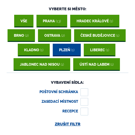
VYBERTE SI MĚSTO:
VŠE
PRAHA
(13)
HRADEC KRÁLOVÉ
(1)
BRNO
(2)
OSTRAVA
(2)
ČESKÉ BUDĚJOVICE
(1)
KLADNO
(1)
PLZEŇ
(1)
LIBEREC
(1)
JABLONEC NAD NISOU
(1)
ÚSTÍ NAD LABEM
(1)
VYBAVENÍ SÍDLA:
POŠTOVNÍ SCHRÁNKA
ZASEDACÍ MÍSTNOST
RECEPCE
ZRUŠIT FILTR