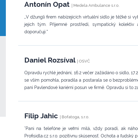
Antonín Opat
|
Medela Ambulance s.r.o.
„V džungli firem nabízejících virtuální sídlo je těžké si vy
jejich tým. Příjemné prostředí, sympatický kolekti
doporučuji.“
Daniel Rozsíval
|
OSVČ
Opravdu rychlé jednání, 16.2 večer zažádáno o sídlo, 17.2
se vším pomohla, poradila a postarala se o bezproblémo
paní Pavlendové kariérní posun ve firmě. Opravdu si to za
Filip Jahic
|
Bofatoga, s.r.o.
"Pani na telefóne je veľmi milá, vždy poradí, ak ná
Profisidla.cz s.r.o. pozitívnu skúsenosť. Ochota a ľudský prís