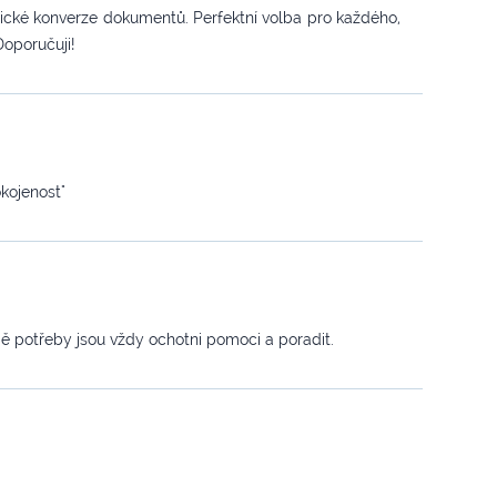
nické konverze dokumentů. Perfektní volba pro každého,
Doporučuji!
kojenost"
dě potřeby jsou vždy ochotni pomoci a poradit.