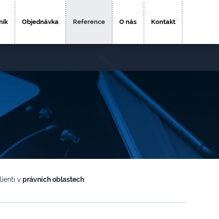
ník
Objednávka
Reference
O nás
Kontakt
ienti v
právních oblastech
: