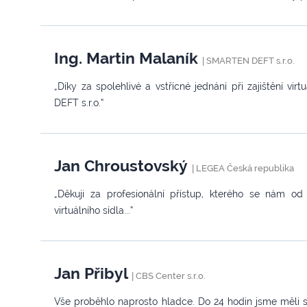
Ing. Martin Malaník
|
SMARTEN DEFT s.r.o.
„Díky za spolehlivé a vstřícné jednání při zajištění 
DEFT s.r.o.“
Jan Chroustovský
|
LEGEA Česká republika
„Děkuji za profesionální přístup, kterého se nám od
virtuálního sídla...“
Jan Přibyl
|
CBS Center s.r.o.
Vše proběhlo naprosto hladce. Do 24 hodin jsme měli sí