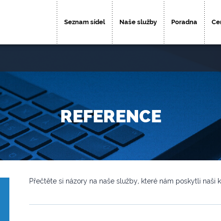
Seznam sídel
Naše služby
Poradna
Ce
REFERENCE
Přečtěte si názory na naše služby, které nám poskytli naši kl