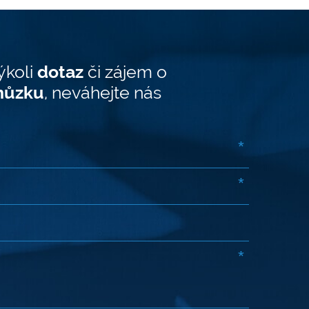
ýkoli
dotaz
či zájem o
hůzku
, neváhejte nás
*
*
*