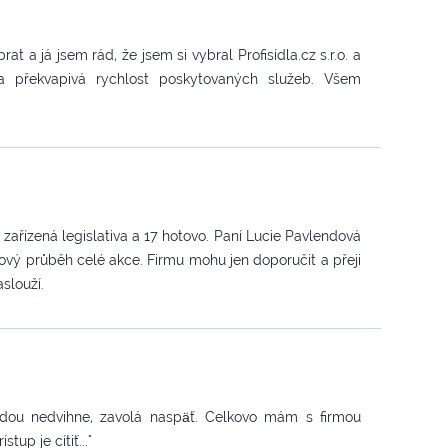
brat a já jsem rád, že jsem si vybral Profisídla.cz s.r.o. a
v a překvapivá rychlost poskytovaných služeb. Všem
 zařízená legislativa a 17 hotovo. Paní Lucie Pavlendová
vý průběh celé akce. Firmu mohu jen doporučit a přeji
slouží.
hodou nedvihne, zavolá naspäť. Celkovo mám s firmou
tup je cítiť..."