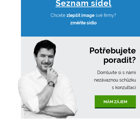
Seznam sídel
Chcete
zlepšit image
své firmy?
změňte sídlo
Potřebujete
poradit?
Domluvte si s námi
nezávaznou schůzku
s konzultací
MÁM ZÁJEM