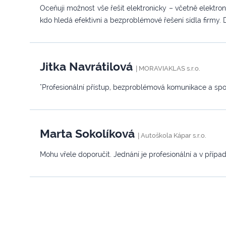
Oceňuji možnost vše řešit elektronicky – včetně elektro
kdo hledá efektivní a bezproblémové řešení sídla firmy. 
Jitka Navrátilová
|
MORAVIAKLAS s.r.o.
"Profesionální přístup, bezproblémová komunikace a spo
Marta Sokolíková
|
Autoškola Kápar s.r.o.
Mohu vřele doporučit. Jednání je profesionální a v přípa