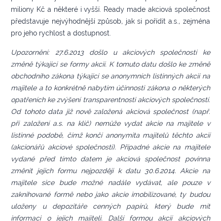
miliony Kč a některé i vyšší. Ready made akciová společnost
představuje nejvýhodnější způsob, jak si pořídit a.s., zejména
pro jeho rychlost a dostupnost.
Upozornění: 27.6.2013 došlo u akciových společností ke
změně týkající se formy akcií. K tomuto datu došlo ke změně
obchodního zákona týkající se anonymních listinných akcií na
majitele a to konkrétně nabytím účinnosti zákona o některých
opatřeních ke zvýšení transparentnosti akciových společností.
Od tohoto data již nově založená akciová společnost (např.
při založení a.s. na klíč) nemůže vydat akcie na majitele v
listinné podobě, čímž končí anonymita majitelů těchto akcií
(akcionářů akciové společnosti). Případné akcie na majitele
vydané před tímto datem je akciová společnost povinna
změnit jejich formu nejpozději k datu 30.6.2014. Akcie na
majitele sice bude možné nadále vydávat, ale pouze v
zaknihované formě nebo jako akcie imobilizované, ty budou
uloženy u depozitáře cenných papírů, který bude mít
informaci o jejich majiteli. Další formou akcií akciových