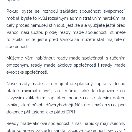
Pokud byste se rozhodli zakládat společnost svépomocí,
možná byste to kvůli rozsáhlým administrativním nárokům na
celý proces nemuseli stihnout, jestliže ale využijete ještě před
Vánoci naši službu prodej ready made společnosti, stihnete
to zcela určitě, ještě před Vánoci se můžete stát majitelem
společnosti.
Můžeme Vám nabídnout ready made společnosti s ručením
omezeným, ready made akciové společnosti i ready made
evropské společnosti.
Naše ready made s.r.o. mají plně splacený kapitál v dosud
platné minimální výši, ale máme také k dispozici s.r.o.
s vyšším základním kapitálem nebo s.r.o. se starším datem
vzniku, které působí důvěryhodněji. Některé z našich s.r.o. jsou
dokonce přihlášené jako plátci DPH.
Ready made akciové společnosti z naší nabídky mají všechny
plně splacený základní kapitál akciové společnosti ve výši 2