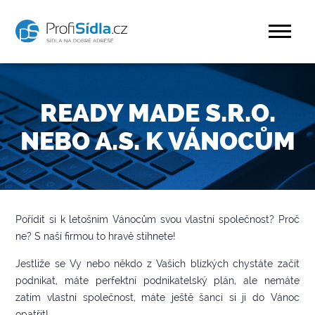
READY MADE S.R.O.
NEBO A.S. K VÁNOCŮM
Pořídit si k letošním Vánocům svou vlastní společnost? Proč
ne? S naší firmou to hravě stihnete!
Jestliže se Vy nebo někdo z Vašich blízkých chystáte začít
podnikat, máte perfektní podnikatelský plán, ale nemáte
zatím vlastní společnost, máte ještě šanci si ji do Vánoc
opatřit!