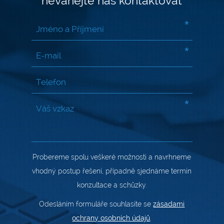
neváhejte nás kontaktovat
*
*
*
Probereme spolu veškeré možnosti a navrhneme
vhodný postup řešení, případně sjednáme termín
konzultace a schůzky.
Odesláním formuláře souhlasíte se
zásadami
ochrany osobních údajů
.