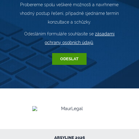
Probereme spolu veškeré možnosti a navrhneme
vhodný postup řešení, případně sjednáme termín
konzultace a schůzky.
Odesláním formuláře souhlasíte se
zásadami
ochrany osobních údajů
.
ARSYLINE 2026