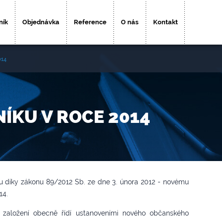
ník
Objednávka
Reference
O nás
Kontakt
014
ÍKU V ROCE 2014
díky zákonu 89/2012 Sb. ze dne 3. února 2012 - novému
14.
založení obecně řídí ustanoveními nového občanského