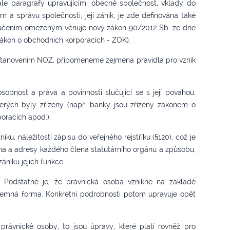
ále paragrafy upravujícími obecně společnost, vklady do
 a správu společnosti, její zánik, je zde definována také
s ručením omezeným věnuje nový zákon 90/2012 Sb. ze dne
zákon o obchodních korporacích - ZOK).
stanovením NOZ, připomeneme zejména pravidla pro vznik
sobnost a práva a povinnosti slučující se s její povahou.
erých byly zřízeny (např. banky jsou zřízeny zákonem o
oracích apod.).
niku, náležitostí zápisu do veřejného rejstříku (§120), což je
ména a adresy každého člena statutárního orgánu a způsobu,
ániku jejich funkce.
 Podstatné je, že právnická osoba vznikne na základě
ísemná forma. Konkrétní podrobnosti potom upravuje opět
rávnické osoby, to jsou úpravy, které platí rovněž pro