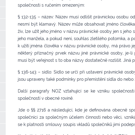
společnosti s ručením omezeným:
§ 132-135 – název: Název musí odlišit právnickou osobu od
nesmí být klamavý. Název může obsahovat jméno člověka, 
živ, lze užít jeho jméno v názvu právnické osoby jen s jeho 
jeho manžela, a pokud není, souhlas zletilého potomka, a p
k užití jména člověka v názvu právnické osoby, má právo j
některý příznačný prvek názvu jiné právnické osoby, je-li
musí být veřejnost s to oba názvy dostatečně rozlišit. Jiná 
§ 136-143 – sídlo: Sídlo se určí při ustavení právnické osob
jsou upraveny také podmínky pro přemístění sídla do nebo z
Další paragrafy NOZ vztahující se ke vzniku společnos
společností v obecné rovině.
Jde o §§ 2716 a následující, kde je definována obecně spo
společníci za společným účelem činnosti nebo věci, vzniká
se k platnosti smlouvy soupis vkladů společníků jimi podeps