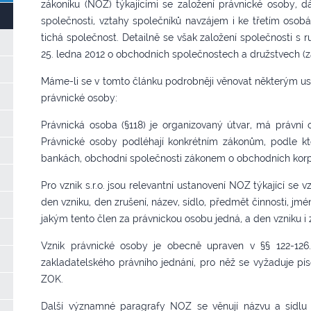
zákoníku (NOZ) týkajícími se založení právnické osoby, d
společnosti, vztahy společníků navzájem i ke třetím osobám
tichá společnost. Detailně se však založení společnosti 
25. ledna 2012 o obchodních společnostech a družstvech (
Máme-li se v tomto článku podrobněji věnovat některým u
právnické osoby:
Právnická osoba (§118) je organizovaný útvar, má právní o
Právnické osoby podléhají konkrétním zákonům, podle kt
bankách, obchodní společnosti zákonem o obchodních korp
Pro vznik s.r.o. jsou relevantní ustanovení NOZ týkající se vz
den vzniku, den zrušení, název, sídlo, předmět činnosti, j
jakým tento člen za právnickou osobu jedná, a den vzniku i z
Vznik právnické osoby je obecně upraven v §§ 122-126.
zakladatelského právního jednání, pro něž se vyžaduje p
ZOK.
Další významné paragrafy NOZ se věnují názvu a sídlu p