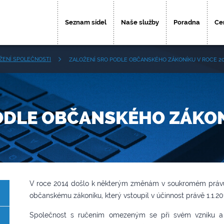
Seznam sídel
Naše služby
Poradna
Ce
ŽENÍ SPOLEČNOSTI
ZALOŽENÍ SRO PODLE OBČANSKÉHO ZÁKONÍKU V ROCE 2
ODLE OBČANSKÉHO ZÁKON
V roce 2014 došlo k některým změnám v soukromém právu 
občanskému zákoníku, který vstoupil v účinnost právě 1.1.20
Společnost s ručením omezeným se při svém vzniku a 