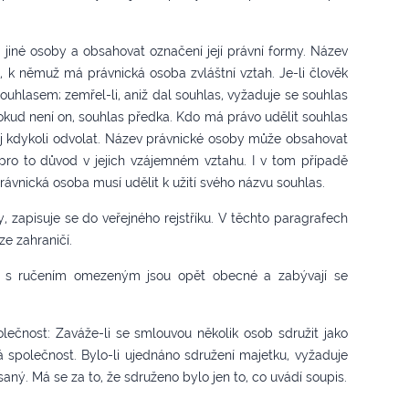
 jiné osoby a obsahovat označení její právní formy. Název
k němuž má právnická osoba zvláštní vztah. Je-li člověk
souhlasem; zemřel-li, aniž dal souhlas, vyžaduje se souhlas
okud není on, souhlas předka. Kdo má právo udělit souhlas
ej kdykoli odvolat. Název právnické osoby může obsahovat
 pro to důvod v jejich vzájemném vztahu. I v tom případě
právnická osoba musí udělit k užití svého názvu souhlas.
y, zapisuje se do veřejného rejstříku. V těchto paragrafech
e zahraničí.
ti s ručením omezeným jsou opět obecné a zabývají se
lečnost: Zaváže-li se smlouvou několik osob sdružit jako
 společnost. Bylo-li ujednáno sdružení majetku, vyžaduje
aný. Má se za to, že sdruženo bylo jen to, co uvádí soupis.