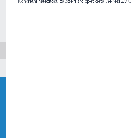
Konkrétní náležitosti založení sro opět detailně řeší ZOK.