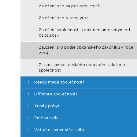
Založení s.r.o na poslední chvíli
Založení s.r.o. v roce 2014
Založení společnosti s ručením omezeným od
01.01.2014
Založení sro podle občanského zákoníku v roce
2014
Získání živnostenského oprávnění založené
společnosti
Ready made společnosti
Offshore společnosti
Trvalý pobyt
Změna sídla
Virtuální kancelář a sídlo