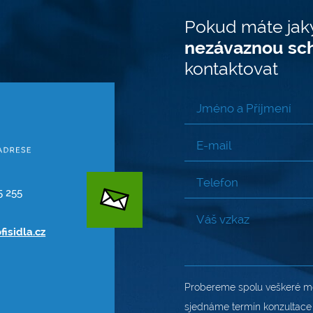
Pokud máte jak
nezávaznou sc
kontaktovat
5 255
fisidla.cz
Probereme spolu veškeré mo
sjednáme termín konzultace