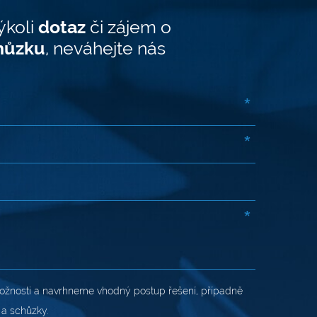
ýkoli
dotaz
či zájem o
hůzku
, neváhejte nás
*
*
*
žnosti a navrhneme vhodný postup řešení, případně
 a schůzky.