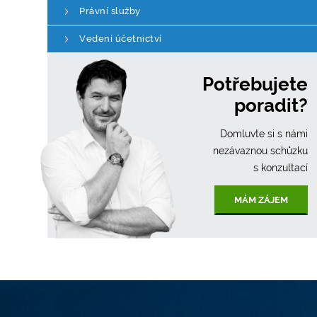
Právní služby
Vedení účetnictví
Potřebujete
poradit?
Domluvte si s námi
nezávaznou schůzku
s konzultací
MÁM ZÁJEM