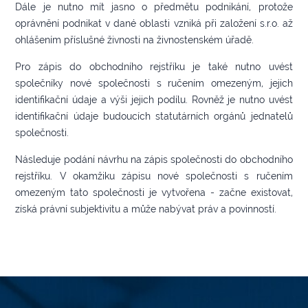
Dále je nutno mít jasno o předmětu podnikání, protože
oprávnění podnikat v dané oblasti vzniká při založení s.r.o. až
ohlášením příslušné živnosti na živnostenském úřadě.
Pro zápis do obchodního rejstříku je také nutno uvést
společníky nové společnosti s ručením omezeným, jejich
identifikační údaje a výši jejich podílu. Rovněž je nutno uvést
identifikační údaje budoucích statutárních orgánů jednatelů
společnosti.
Následuje podání návrhu na zápis společnosti do obchodního
rejstříku. V okamžiku zápisu nové společnosti s ručením
omezeným tato společnosti je vytvořena - začne existovat,
získá právní subjektivitu a může nabývat práv a povinností.