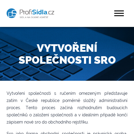
VYTVOŘENÍ
SPOLEČNOSTI SRO
Vytvoření společnosti s ručením omezeným představuje
zatím v České republice poměrně složitý administrativní
proces. Tento proces začíná rozhodnutím budoucích
společníků o založení společnosti a v ideálním případě končí
zápisem nové sro do obchodního rejstříku.
Sro jako forma obchodní společnosti je právnická osoba,