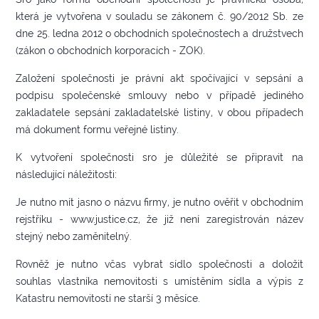
která je vytvořena v souladu se zákonem č. 90/2012 Sb. ze
dne 25. ledna 2012 o obchodních společnostech a družstvech
(zákon o obchodních korporacích - ZOK).
Založení společnosti je právní akt spočívající v sepsání a
podpisu společenské smlouvy nebo v případě jediného
zakladatele sepsání zakladatelské listiny, v obou případech
má dokument formu veřejné listiny.
K vytvoření společnosti sro je důležité se připravit na
následující náležitosti:
Je nutno mít jasno o názvu firmy, je nutno ověřit v obchodním
rejstříku - www.justice.cz, že již není zaregistrován název
stejný nebo zaměnitelný.
Rovněž je nutno včas vybrat sídlo společnosti a doložit
souhlas vlastníka nemovitosti s umístěním sídla a výpis z
Katastru nemovitostí ne starší 3 měsíce.