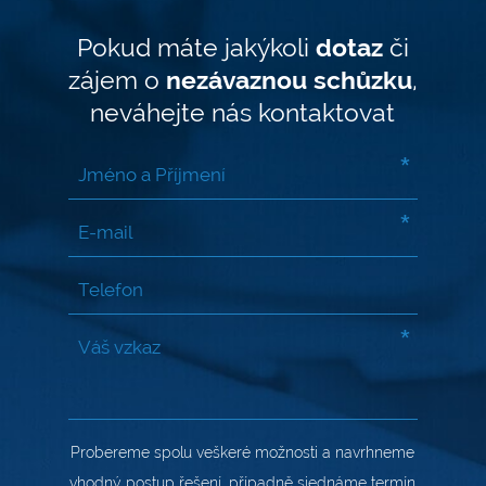
Pokud máte jakýkoli
dotaz
či
zájem o
nezávaznou schůzku
,
neváhejte nás kontaktovat
*
*
*
Probereme spolu veškeré možnosti a navrhneme
vhodný postup řešení, případně sjednáme termín