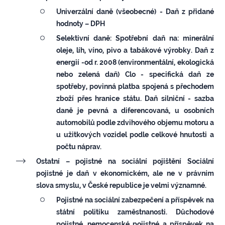
Univerzální daně (všeobecné) -
Daň z přidané
hodnoty – DPH
Selektivní daně:
Spotřební daň na: minerální
oleje, líh, víno, pivo a tabákové výrobky.
Daň z
energií -od r. 2008 (environmentální, ekologická
nebo zelená daň)
Clo - specifická daň ze
spotřeby, povinná platba spojená s přechodem
zboží přes hranice státu.
Daň silniční - sazba
daně je pevná a diferencovaná, u osobních
automobilů podle zdvihového objemu motoru a
u užitkových vozidel podle celkové hnutosti a
počtu náprav.
Ostatní
– pojistné na sociální pojištění
Sociální
pojistné je daň v ekonomickém, ale ne v právním
slova smyslu, v České republice je velmi významné.
Pojistné na sociální zabezpečení a příspěvek na
státní politiku zaměstnanosti.
Důchodové
pojistné, nemocenské pojistné a příspěvek na