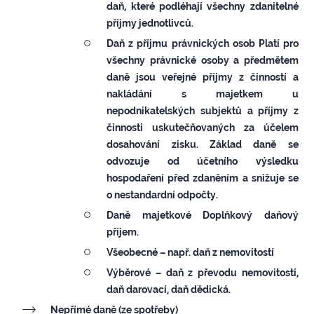
daň, které podléhají všechny zdanitelné
příjmy jednotlivců.
Daň z příjmu právnických osob
Platí pro
všechny právnické osoby a předmětem
daně jsou veřejné příjmy z činností a
nakládání s majetkem u
nepodnikatelských subjektů a příjmy z
činnosti uskutečňovaných za účelem
dosahování zisku. Základ daně se
odvozuje od účetního výsledku
hospodaření před zdaněním a snižuje se
o nestandardní odpočty.
Daně majetkové
Doplňkový daňový
příjem.
Všeobecné – např. daň z nemovitostí
Výběrové – daň z převodu nemovitostí,
daň darovací, daň dědická.
Nepřímé daně
(ze spotřeby)