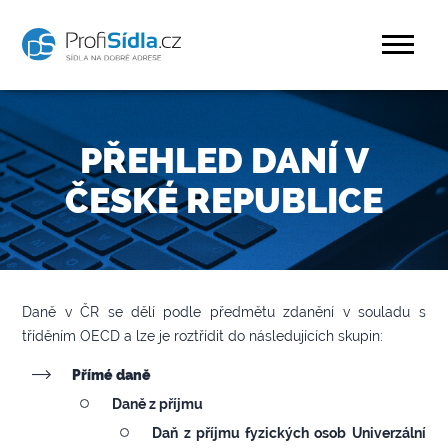
PŘEHLED DANÍ V
ČESKÉ REPUBLICE
Daně v ČR se dělí podle předmětu zdanění v souladu s
tříděním OECD a lze je roztřídit do následujících skupin:
Přímé daně
Daně z příjmu
Daň z příjmu fyzických osob
Univerzální